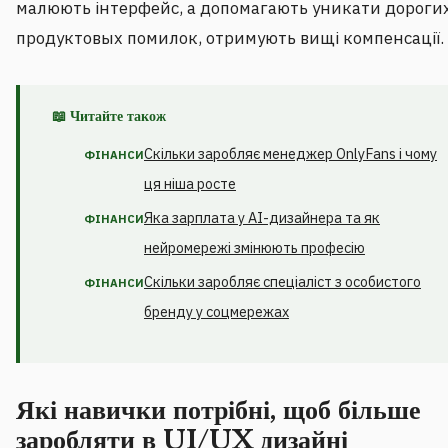
малюють інтерфейс, а допомагають уникати дороги
продуктовых помилок, отримують вищі компенсації.
📖 Читайте також
Скільки заробляє менеджер OnlyFans і чому
ФІНАНСИ
ця ніша росте
Яка зарплата у AI-дизайнера та як
ФІНАНСИ
нейромережі змінюють професію
Скільки заробляє спеціаліст з особистого
ФІНАНСИ
бренду у соцмережах
Які навички потрібні, щоб більше
заробляти в UI/UX дизайні