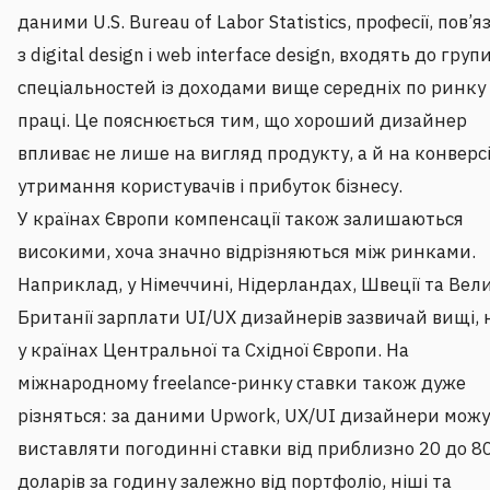
даними U.S. Bureau of Labor Statistics, професії, пов’я
з digital design і web interface design, входять до груп
спеціальностей із доходами вище середніх по ринку
праці. Це пояснюється тим, що хороший дизайнер
впливає не лише на вигляд продукту, а й на конверс
утримання користувачів і прибуток бізнесу.
У країнах Європи компенсації також залишаються
високими, хоча значно відрізняються між ринками.
Наприклад, у Німеччині, Нідерландах, Швеції та Вел
Британії зарплати UI/UX дизайнерів зазвичай вищі, 
у країнах Центральної та Східної Європи. На
міжнародному freelance-ринку ставки також дуже
різняться: за даними Upwork, UX/UI дизайнери мож
виставляти погодинні ставки від приблизно 20 до 8
доларів за годину залежно від портфоліо, ніші та