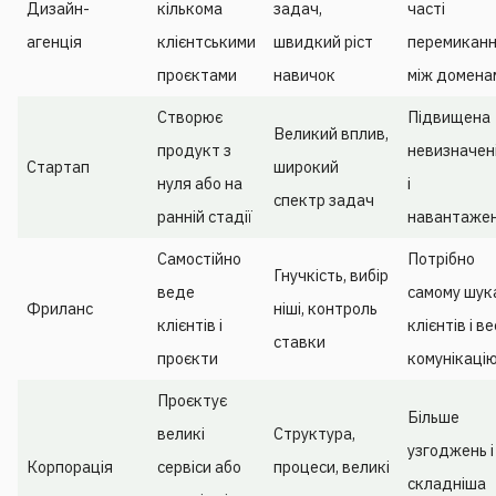
Дизайн-
кількома
задач,
часті
агенція
клієнтськими
швидкий ріст
перемикан
проєктами
навичок
між домена
Створює
Підвищена
Великий вплив,
продукт з
невизначен
Стартап
широкий
нуля або на
і
спектр задач
ранній стадії
навантаже
Самостійно
Потрібно
Гнучкість, вибір
веде
самому шук
Фриланс
ніші, контроль
клієнтів і
клієнтів і в
ставки
проєкти
комунікаці
Проєктує
Більше
великі
Структура,
узгоджень і
Корпорація
сервіси або
процеси, великі
складніша