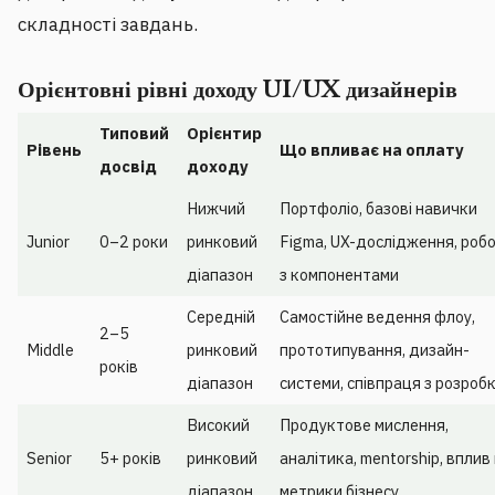
складності завдань.
Орієнтовні рівні доходу UI/UX дизайнерів
Типовий
Орієнтир
Рівень
Що впливає на оплату
досвід
доходу
Нижчий
Портфоліо, базові навички
Junior
0–2 роки
ринковий
Figma, UX-дослідження, роб
діапазон
з компонентами
Середній
Самостійне ведення флоу,
2–5
Middle
ринковий
прототипування, дизайн-
років
діапазон
системи, співпраця з розроб
Високий
Продуктове мислення,
Senior
5+ років
ринковий
аналітика, mentorship, вплив
діапазон
метрики бізнесу