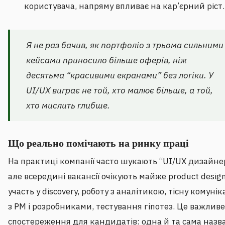
користувача, напряму впливає на кар’єрний ріст.
Я не раз бачив, як портфоліо з трьома сильними
кейсами приносило більше оферів, ніж
десятьма “красивими екранами” без логіки. У
UI/UX виграє не той, хто малює більше, а той,
хто мислить глибше.
Що реально помічають на ринку праці
На практиці компанії часто шукають “UI/UX дизайне
але всередині вакансії очікують майже product design
участь у discovery, роботу з аналітикою, тісну комунік
з PM і розробниками, тестування гіпотез. Це важливе
спостереження для кандидатів: одна й та сама назв