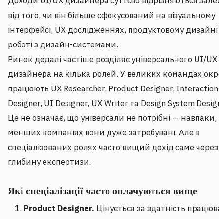
Доходи UI/UX дизайнера суттєво відрізняються зал
від того, чи він більше сфокусований на візуальному
інтерфейсі, UX-дослідженнях, продуктовому дизайні
роботі з дизайн-системами.
Ринок дедалі частіше розділяє універсального UI/UX
дизайнера на кілька ролей. У великих командах ок
працюють UX Researcher, Product Designer, Interaction
Designer, UI Designer, UX Writer та Design System Desig
Це не означає, що універсали не потрібні — навпаки, 
менших компаніях вони дуже затребувані. Але в
спеціалізованих ролях часто вищий дохід саме через
глибину експертизи.
Які спеціалізації часто оплачуються вище
Product Designer.
Цінується за здатність працюв