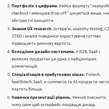
Портфоліо з цифрами.
Кейси формату “перероб
checkout і зменшив drop-off” цінуються вище, ні
абстрактні концепти.
Знання UX research.
Інтерв’ю, usability testing, C
JTBD і аналіз поведінки користувачів суттєво
підвищують ринкову вартість.
Володіння дизайн-системами.
У B2B, SaaS і
великих продуктах це одна з найцінніших
компетенцій.
Спеціалізація в прибуткових нішах.
Fintech,
healthtech, SaaS, e-commerce та AI-продукти част
платять більше.
Навички презентації рішень.
Уміння пояснити,
чому саме цей інтерфейс покращує досвід