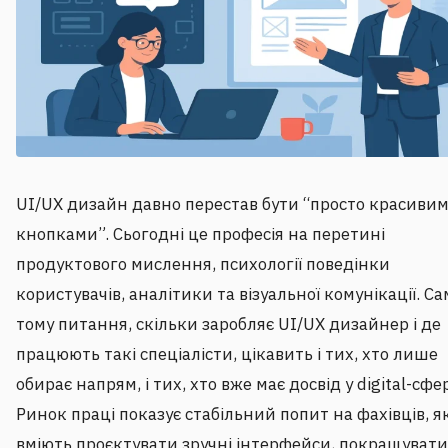
UI/UX дизайн давно перестав бути “просто красиви
кнопками”. Сьогодні це професія на перетині
продуктового мислення, психології поведінки
користувачів, аналітики та візуальної комунікації. Са
тому питання, скільки заробляє UI/UX дизайнер і де
працюють такі спеціалісти, цікавить і тих, хто лише
обирає напрям, і тих, хто вже має досвід у digital-сфер
Ринок праці показує стабільний попит на фахівців, як
вміють проєктувати зручні інтерфейси, покращувати