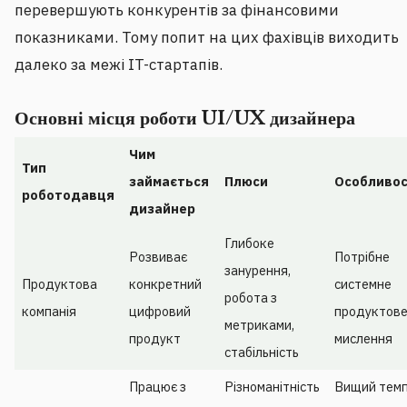
перевершують конкурентів за фінансовими
показниками. Тому попит на цих фахівців виходить
далеко за межі IT-стартапів.
Основні місця роботи UI/UX дизайнера
Чим
Тип
займається
Плюси
Особливос
роботодавця
дизайнер
Глибоке
Розвиває
Потрібне
занурення,
Продуктова
конкретний
системне
робота з
компанія
цифровий
продуктов
метриками,
продукт
мислення
стабільність
Працює з
Різноманітність
Вищий темп