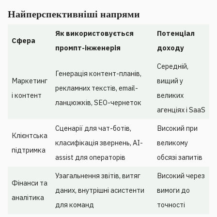
Найперспективніші напрями
Як використовується
Потенціал
Сфера
промпт-інженерія
доходу
Середній,
Генерація контент-планів,
Маркетинг
вищий у
рекламних текстів, email-
і контент
великих
ланцюжків, SEO-чернеток
агенціях і SaaS
Сценарії для чат-ботів,
Високий при
Клієнтська
класифікація звернень, AI-
великому
підтримка
assist для операторів
обсязі запитів
Узагальнення звітів, витяг
Високий через
Фінанси та
даних, внутрішні асистенти
вимоги до
аналітика
для команд
точності