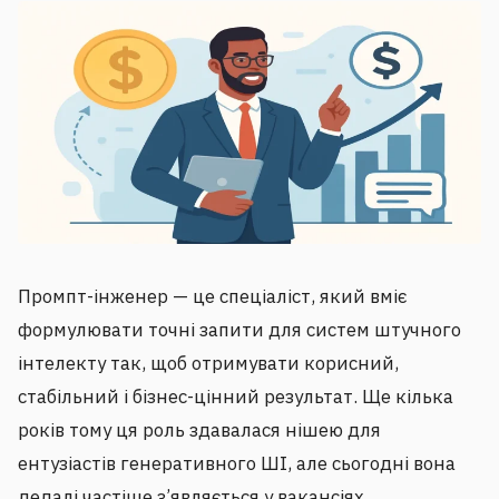
Промпт-інженер — це спеціаліст, який вміє
формулювати точні запити для систем штучного
інтелекту так, щоб отримувати корисний,
стабільний і бізнес-цінний результат. Ще кілька
років тому ця роль здавалася нішею для
ентузіастів генеративного ШІ, але сьогодні вона
дедалі частіше з’являється у вакансіях