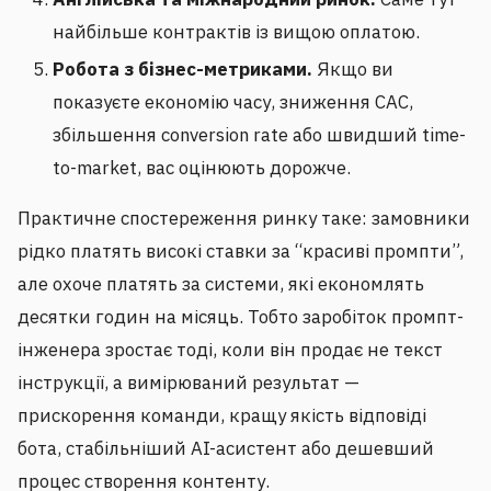
найбільше контрактів із вищою оплатою.
Робота з бізнес-метриками.
Якщо ви
показуєте економію часу, зниження CAC,
збільшення conversion rate або швидший time-
to-market, вас оцінюють дорожче.
Практичне спостереження ринку таке: замовники
рідко платять високі ставки за “красиві промпти”,
але охоче платять за системи, які економлять
десятки годин на місяць. Тобто заробіток промпт-
інженера зростає тоді, коли він продає не текст
інструкції, а вимірюваний результат —
прискорення команди, кращу якість відповіді
бота, стабільніший AI-асистент або дешевший
процес створення контенту.