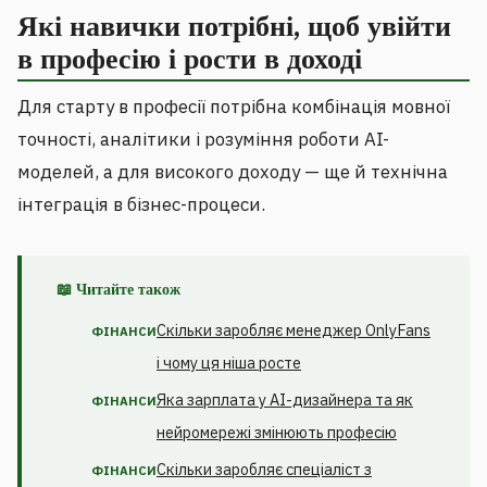
Які навички потрібні, щоб увійти
в професію і рости в доході
Для старту в професії потрібна комбінація мовної
точності, аналітики і розуміння роботи AI-
моделей, а для високого доходу — ще й технічна
інтеграція в бізнес-процеси.
📖 Читайте також
Скільки заробляє менеджер OnlyFans
ФІНАНСИ
і чому ця ніша росте
Яка зарплата у AI-дизайнера та як
ФІНАНСИ
нейромережі змінюють професію
Скільки заробляє спеціаліст з
ФІНАНСИ