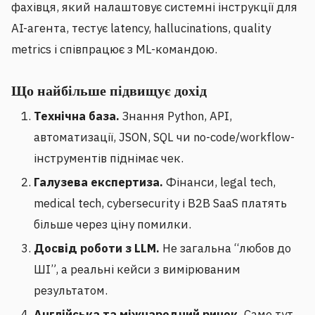
фахівця, який налаштовує системні інструкції для
AI-агента, тестує latency, hallucinations, quality
metrics і співпрацює з ML-командою.
Що найбільше підвищує дохід
Технічна база.
Знання Python, API,
автоматизації, JSON, SQL чи no-code/workflow-
інструментів піднімає чек.
Галузева експертиза.
Фінанси, legal tech,
medical tech, cybersecurity і B2B SaaS платять
більше через ціну помилки.
Досвід роботи з LLM.
Не загальна “любов до
ШІ”, а реальні кейси з вимірюваним
результатом.
Англійська та міжнародний ринок.
Саме тут