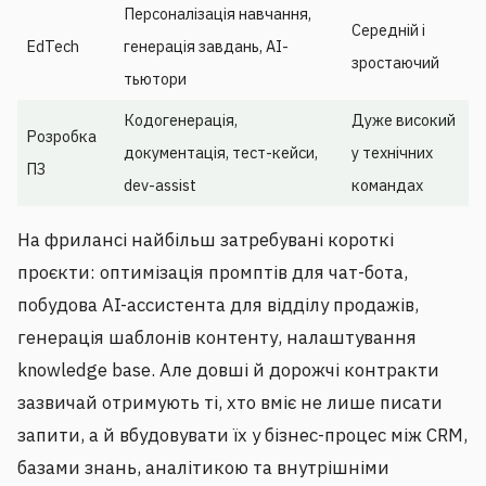
Персоналізація навчання,
Середній і
EdTech
генерація завдань, AI-
зростаючий
тьютори
Кодогенерація,
Дуже високий
Розробка
документація, тест-кейси,
у технічних
ПЗ
dev-assist
командах
На фрилансі найбільш затребувані короткі
проєкти: оптимізація промптів для чат-бота,
побудова AI-ассистента для відділу продажів,
генерація шаблонів контенту, налаштування
knowledge base. Але довші й дорожчі контракти
зазвичай отримують ті, хто вміє не лише писати
запити, а й вбудовувати їх у бізнес-процес між CRM,
базами знань, аналітикою та внутрішніми