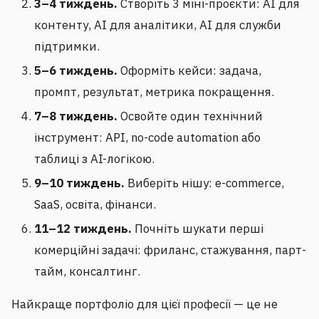
3–4 тиждень.
Створіть 3 міні-проєкти: AI для
контенту, AI для аналітики, AI для служби
підтримки.
5–6 тиждень.
Оформіть кейси: задача,
промпт, результат, метрика покращення.
7–8 тиждень.
Освойте один технічний
інструмент: API, no-code automation або
таблиці з AI-логікою.
9–10 тиждень.
Виберіть нішу: e-commerce,
SaaS, освіта, фінанси.
11–12 тиждень.
Почніть шукати перші
комерційні задачі: фриланс, стажування, парт-
тайм, консалтинг.
Найкраще портфоліо для цієї професії — це не