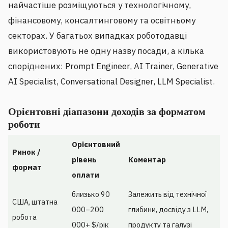
найчастіше розміщуються у технологічному,
фінансовому, консалтинговому та освітньому
секторах. У багатьох випадках роботодавці
використовують не одну назву посади, а кілька
споріднених: Prompt Engineer, AI Trainer, Generative
AI Specialist, Conversational Designer, LLM Specialist.
Орієнтовні діапазони доходів за форматом
роботи
Орієнтовний
Ринок /
рівень
Коментар
формат
оплати
близько 90
Залежить від технічної
США, штатна
000–200
глибини, досвіду з LLM,
робота
000+ $/рік
продукту та галузі