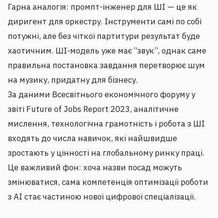
Гарна аналогія: промпт-інженер для ШІ — це як
диригент для оркестру. Інструменти самі по собі
потужні, але без чіткої партитури результат буде
хаотичним. ШІ-модель уже має “звук”, однак саме
правильна постановка завдання перетворює шум
на музику, придатну для бізнесу.
За даними Всесвітнього економічного форуму у
звіті Future of Jobs Report 2023, аналітичне
мислення, технологічна грамотність і робота з ШІ
входять до числа навичок, які найшвидше
зростають у цінності на глобальному ринку праці.
Це важливий фон: хоча назви посад можуть
змінюватися, сама компетенція оптимізації роботи
з AI стає частиною нової цифрової спеціалізації.