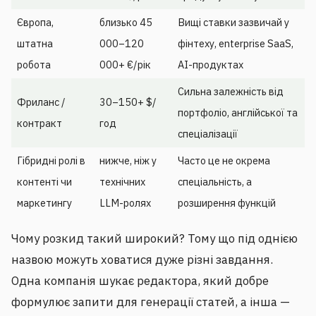
Європа,
близько 45
Вищі ставки зазвичай у
штатна
000–120
фінтеху, enterprise SaaS,
робота
000+ €/рік
AI-продуктах
Сильна залежність від
Фриланс /
30–150+ $/
портфоліо, англійської та
контракт
год
спеціалізації
Гібридні ролі в
нижче, ніж у
Часто це не окрема
контенті чи
технічних
спеціальність, а
маркетингу
LLM-ролях
розширення функцій
Чому розкид такий широкий? Тому що під однією
назвою можуть ховатися дуже різні завдання.
Одна компанія шукає редактора, який добре
формулює запити для генерації статей, а інша —