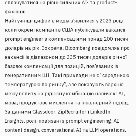
оплачуватися на рівні сильних AI- та product-
фахівців.
Найгучніші цифри в медіа з’явилися у 2023 році,
коли окремі компанії в США публікували вакансії
prompt engineer з компенсаціями понад 200 тисяч
доларів на рік. Зокрема, Bloomberg повідомляв про
вакансії із діапазоном до 335 тисяч доларів річної
базової компенсації для позицій, пов’язаних із
генеративним ШІ. Такі приклади не є “середньою
температурою по ринку”, але показують верхню
межу попиту на рідкісну комбінацію навичок: AI,
мова, продуктове мислення та інженерний підхід.
За даними Glassdoor, ZipRecruiter і LinkedIn
Insights, ролі, пов’язані з prompt engineering, AI
content design, conversational AI та LLM operations,