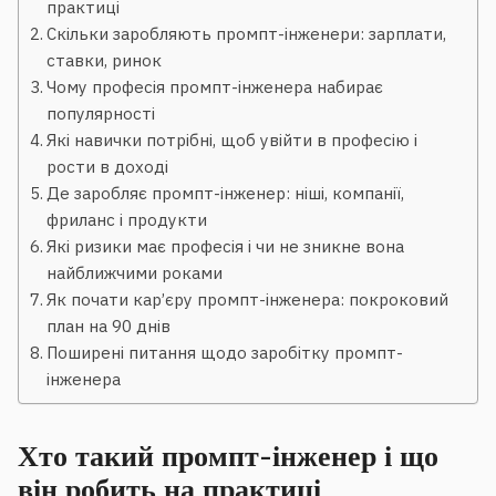
практиці
Скільки заробляють промпт-інженери: зарплати,
ставки, ринок
Чому професія промпт-інженера набирає
популярності
Які навички потрібні, щоб увійти в професію і
рости в доході
Де заробляє промпт-інженер: ніші, компанії,
фриланс і продукти
Які ризики має професія і чи не зникне вона
найближчими роками
Як почати кар’єру промпт-інженера: покроковий
план на 90 днів
Поширені питання щодо заробітку промпт-
інженера
Хто такий промпт-інженер і що
він робить на практиці