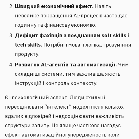
Швидкий економічний ефект.
Навіть
невелике покращення AI-процесів часто дає
годинну та фінансову економію.
Дефіцит фахівців з поєднанням soft skills і
tech skills.
Потрібні і мова, і логіка, і розуміння
продукту.
Розвиток AI-агентів та автоматизації.
Чим
складніші системи, тим важливіша якість
інструкцій і контроль контексту.
Є і психологічний аспект. Люди схильні
переоцінювати “інтелект” моделі після кількох
вдалих відповідей і недооцінювати важливість
структури запиту. Це явище частково нагадує
ефект автоматизаційної упередженості, коли