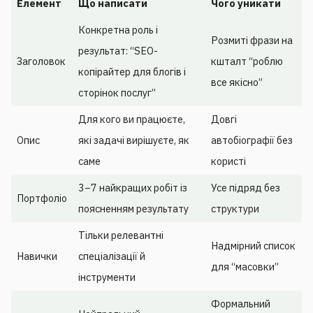
Елемент
Що написати
Чого уникати
Конкретна роль і
Розмиті фрази на
результат: “SEO-
Заголовок
кшталт “роблю
копірайтер для блогів і
все якісно”
сторінок послуг”
Для кого ви працюєте,
Довгі
Опис
які задачі вирішуєте, як
автобіографії без
саме
користі
3–7 найкращих робіт із
Усе підряд без
Портфоліо
поясненням результату
структури
Тільки релевантні
Надмірний список
Навички
спеціалізації й
для “масовки”
інструменти
Формальний