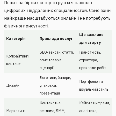
Попит на біржах концентрується навколо
цифрових і віддалених спеціальностей. Саме вони
найкраще масштабуються онлайн і не потребують
фізичної присутності.
Що важливо
Категорія
Приклади послуг
для старту
SEO-тексти, статті,
Грамотність,
Копірайтинг і
опис товарів,
структура,
контент
сценарії
приклади робіт
Логотипи, банери,
Портфоліо та
Дизайн
упаковка,
візуальний стиль
презентації
Контекстна
Кейси з цифрами,
Маркетинг
реклама, SMM,
аналітика,