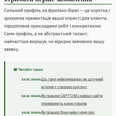
Сильний профіль на фриланс-біржі — це коротка і
зрозуміла презентація вашої користі для клієнта,
підкріплена прикладами робіт і конкретикою.
Саме профіль, а не абстрактний талант,
найчастіше вирішує, чи відкриє замовник вашу
заявку.
📖 Читайте також
Що таке нейромережа і як штучний
БАЗА ЗНАНЬ
інтелект створює контент
Як працює CAPTCHA і навіщо сайти
БАЗА ЗНАНЬ
перевіряють користувачів
Як працює блокчейн і чому про
БАЗА ЗНАНЬ