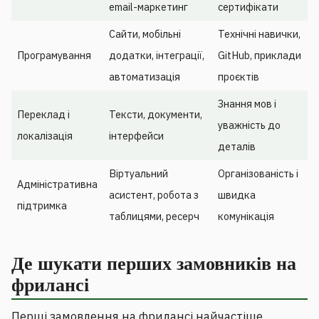
email-маркетинг
сертифікати
Сайти, мобільні
Технічні навички,
Програмування
додатки, інтеграції,
GitHub, приклади
автоматизація
проєктів
Знання мов і
Переклад і
Тексти, документи,
уважність до
локалізація
інтерфейси
деталів
Віртуальний
Організованість і
Адміністративна
асистент, робота з
швидка
підтримка
таблицями, ресерч
комунікація
Де шукати перших замовників на
фрилансі
Перші замовлення на фрилансі найчастіше