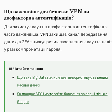
Що важливіше для безпеки: VPN чи
двофакторна автентифікація?
Для захисту акаунтів двофакторна автентифікація
часто важливіша. VPN захищає канал передавання
даних, а 2FA знижує ризик захоплення акаунта наві
у разі компрометації пароля.
📖 Читайте також:
Що таке Big Data і як компанії використовують великі
масиви даних
Як працює SEO і чому сайти борються за перші місця в
Google