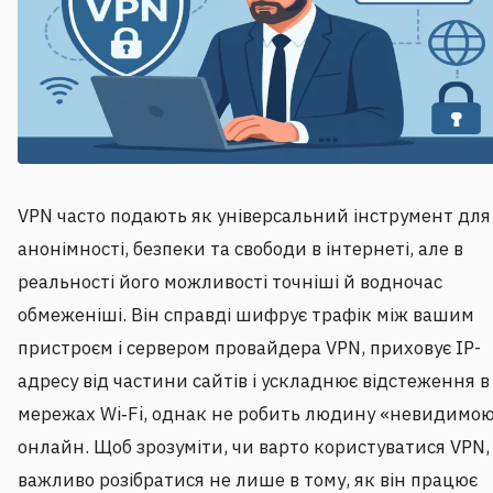
VPN часто подають як універсальний інструмент для
анонімності, безпеки та свободи в інтернеті, але в
реальності його можливості точніші й водночас
обмеженіші. Він справді шифрує трафік між вашим
пристроєм і сервером провайдера VPN, приховує IP-
адресу від частини сайтів і ускладнює відстеження в
мережах Wi‑Fi, однак не робить людину «невидимо
онлайн. Щоб зрозуміти, чи варто користуватися VPN,
важливо розібратися не лише в тому, як він працює