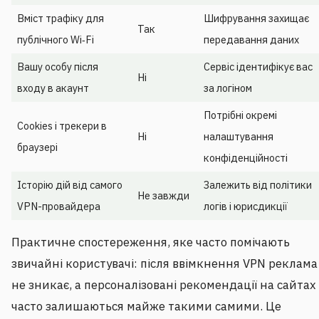
Вміст трафіку для
Шифрування захищає
Так
публічного Wi‑Fi
передавання даних
Вашу особу після
Сервіс ідентифікує вас
Ні
входу в акаунт
за логіном
Потрібні окремі
Cookies і трекери в
Ні
налаштування
браузері
конфіденційності
Історію дій від самого
Залежить від політики
Не завжди
VPN-провайдера
логів і юрисдикції
Практичне спостереження, яке часто помічають
звичайні користувачі: після ввімкнення VPN реклама
не зникає, а персоналізовані рекомендації на сайтах
часто залишаються майже такими самими. Це