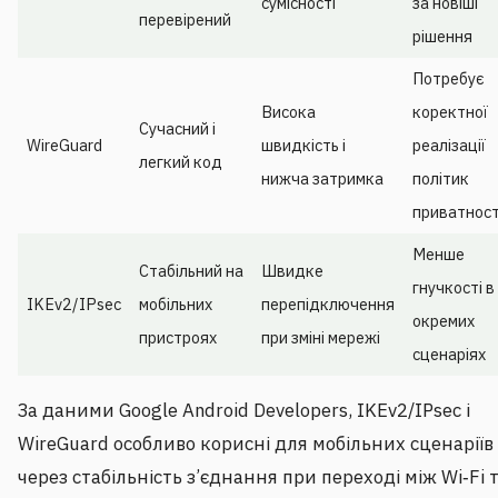
сумісності
за новіші
перевірений
рішення
Потребує
Висока
коректної
Сучасний і
WireGuard
швидкість і
реалізації
легкий код
нижча затримка
політик
приватност
Менше
Стабільний на
Швидке
гнучкості в
IKEv2/IPsec
мобільних
перепідключення
окремих
пристроях
при зміні мережі
сценаріях
За даними Google Android Developers, IKEv2/IPsec і
WireGuard особливо корисні для мобільних сценаріїв
через стабільність з’єднання при переході між Wi‑Fi 