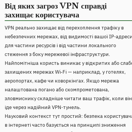
Від яких загроз VPN справді
захищає користувача
VPN реально захищає від перехоплення трафіку в
небезпечних мережах, від видимості вашої IP-адрес
для частини ресурсів і від частини локального
стеження з боку мережевої інфраструктури.
Найпомітніша користь виникає у відкритих або слаб
захищених мережах Wi‑Fi — наприклад, у готелях,
аеропортах, кафе чи коворкінгах. Якщо мережа
налаштована погано або скомпрометована,
зловмиснику складніше читати ваш трафік, коли він
іде через надійний VPN-тунель.
Науковий контекст тут простий: безпека користувач
в інтернеті часто базується на принципі зниження