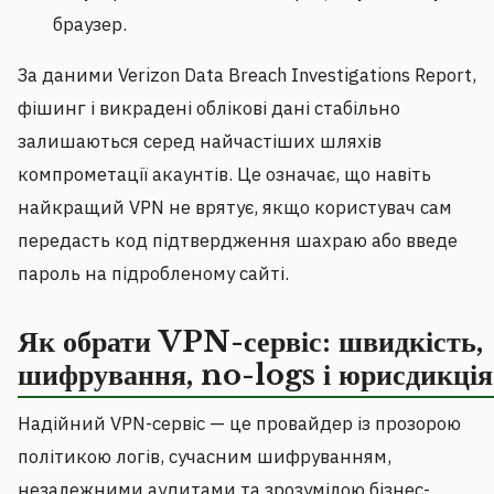
браузер.
За даними Verizon Data Breach Investigations Report,
фішинг і викрадені облікові дані стабільно
залишаються серед найчастіших шляхів
компрометації акаунтів. Це означає, що навіть
найкращий VPN не врятує, якщо користувач сам
передасть код підтвердження шахраю або введе
пароль на підробленому сайті.
Як обрати VPN-сервіс: швидкість,
шифрування, no-logs і юрисдикція
Надійний VPN-сервіс — це провайдер із прозорою
політикою логів, сучасним шифруванням,
незалежними аудитами та зрозумілою бізнес-