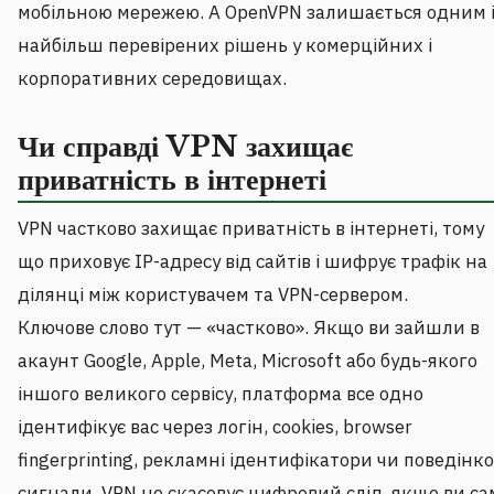
мобільною мережею. А OpenVPN залишається одним і
найбільш перевірених рішень у комерційних і
корпоративних середовищах.
Чи справді VPN захищає
приватність в інтернеті
VPN частково захищає приватність в інтернеті, тому
що приховує IP-адресу від сайтів і шифрує трафік на
ділянці між користувачем та VPN-сервером.
Ключове слово тут — «частково». Якщо ви зайшли в
акаунт Google, Apple, Meta, Microsoft або будь-якого
іншого великого сервісу, платформа все одно
ідентифікує вас через логін, cookies, browser
fingerprinting, рекламні ідентифікатори чи поведінко
сигнали. VPN не скасовує цифровий слід, якщо ви са