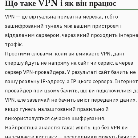
Що таке VPN і як він працює
VPN — це віртуальна приватна мережа, тобто
зашифрований тунель між вашим пристроєм і
віддаленим сервером, через який проходить інтерне
трафік.
Простими словами, коли ви вмикаєте VPN, дані
спершу йдуть не напряму на сайт чи сервіс, а через
сервер VPN-провайдера. У результаті сайт бачить не
вашу реальну IP-адресу, а IP цього сервера. Інтернет
провайдер при цьому бачить, що ви підключилися д
VPN, але зазвичай не бачить вміст переданих даних,
якщо тунель налаштований правильно й
використовується сучасне шифрування.
Найпростіша аналогія така: уявіть, що без VPN ви
надсилаєте листівку — посередники можуть бачити,