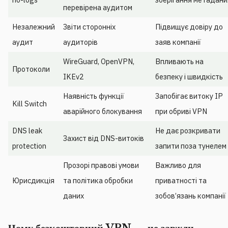
перевірена аудитом
Незалежний
Звіти сторонніх
Підвищує довіру до
аудит
аудиторів
заяв компанії
WireGuard, OpenVPN,
Впливають на
Протоколи
IKEv2
безпеку і швидкість
Наявність функції
Запобігає витоку IP
Kill Switch
аварійного блокування
при обриві VPN
DNS leak
Не дає розкривати
Захист від DNS-витоків
protection
запити поза тунелем
Прозорі правові умови
Важливо для
Юрисдикція
та політика обробки
приватності та
даних
зобов’язань компанії