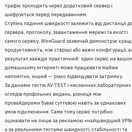
трафік проходить через додатковий сервер і
шифрується перед передаванням.
Ступінь падіння швидкості залежить від дистанції д
сервера, протоколу, завантаження мережі та якості
самого сервісу. WireGuard зазвичай демонструє кращ
продуктивність, ніж старіші або важчі конфігурації, а
результат завжди практичний: один сервіс на вашо
домашньому інтернеті може працювати майже
непомітно, інший — різко підвищувати затримку.
За даними тестів AV-TEST і численних лабораторних
оглядів профільних видань, різниця між
провайдерами буває суттєвою навіть за однакових
умов підключення. Саме тому сервіс потрібно
оцінювати не лише за рекламою «найшвидший VPN»
а за реальними тестами швидкості, стабільності та