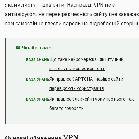
якому листу — довіряти. Насправді VPN не є
антивірусом, не перевіряє чесність сайту і не заважає
вам самостійно ввести пароль на підробленій сторінц
📖 Читайте також
Що таке нейромережа і як штучний
БАЗА ЗНАНЬ
інтелект створює контент
Як працює CAPTCHA і навіщо сайти
БАЗА ЗНАНЬ
перевіряють користувачів
Як працює блокчейн і чому про нього так
БАЗА ЗНАНЬ
багато говорять
Основні обмеження VPN