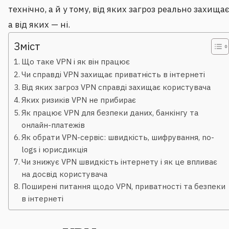
технічно, а й у тому, від яких загроз реально захищає
а від яких — ні.
Зміст
Що таке VPN і як він працює
Чи справді VPN захищає приватність в інтернеті
Від яких загроз VPN справді захищає користувача
Яких ризиків VPN не прибирає
Як працює VPN для безпеки даних, банкінгу та
онлайн-платежів
Як обрати VPN-сервіс: швидкість, шифрування, no-
logs і юрисдикція
Чи знижує VPN швидкість інтернету і як це впливає
на досвід користувача
Поширені питання щодо VPN, приватності та безпеки
в інтернеті