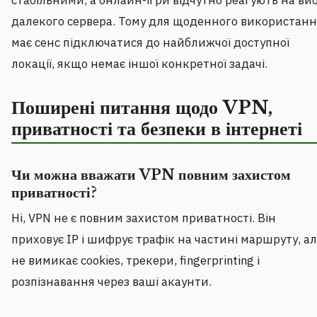
стабільними, а онлайн-ігри відчутно реагують на виб
далекого сервера. Тому для щоденного використанн
має сенс підключатися до найближчої доступної
локації, якщо немає іншої конкретної задачі.
Поширені питання щодо VPN,
приватності та безпеки в інтернеті
Чи можна вважати VPN повним захистом
приватності?
Ні, VPN не є повним захистом приватності. Він
приховує IP і шифрує трафік на частині маршруту, а
не вимикає cookies, трекери, fingerprinting і
розпізнавання через ваші акаунти.