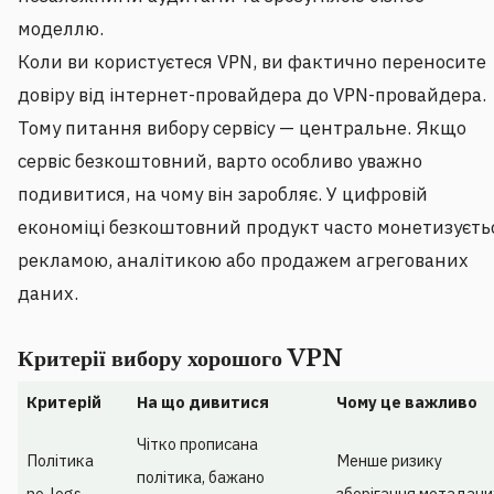
моделлю.
Коли ви користуєтеся VPN, ви фактично переносите
довіру від інтернет-провайдера до VPN-провайдера.
Тому питання вибору сервісу — центральне. Якщо
сервіс безкоштовний, варто особливо уважно
подивитися, на чому він заробляє. У цифровій
економіці безкоштовний продукт часто монетизуєть
рекламою, аналітикою або продажем агрегованих
даних.
Критерії вибору хорошого VPN
Критерій
На що дивитися
Чому це важливо
Чітко прописана
Політика
Менше ризику
політика, бажано
no-logs
зберігання метадани