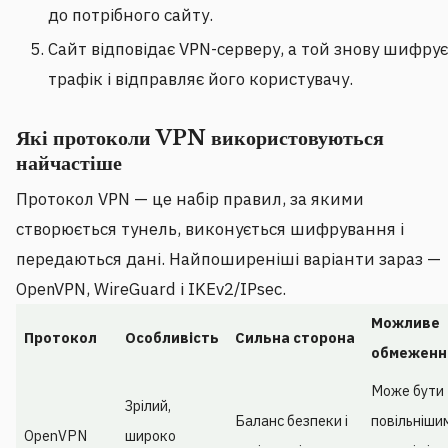
до потрібного сайту.
Сайт відповідає VPN-серверу, а той знову шифрує
трафік і відправляє його користувачу.
Які протоколи VPN використовуються
найчастіше
Протокол VPN — це набір правил, за якими
створюється тунель, виконується шифрування і
передаються дані. Найпоширеніші варіанти зараз —
OpenVPN, WireGuard і IKEv2/IPsec.
Можливе
Протокол
Особливість
Сильна сторона
обмеженн
Може бути
Зрілий,
Баланс безпеки і
повільніши
OpenVPN
широко