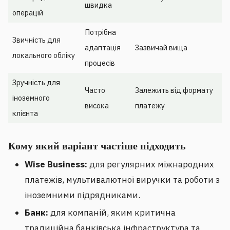
швидка
операцій
Потрібна
Звичність для
адаптація
Зазвичай вища
локального обліку
процесів
Зручність для
Часто
Залежить від формату
іноземного
висока
платежу
клієнта
Кому який варіант частіше підходить
Wise Business:
для регулярних міжнародних
платежів, мультивалютної виручки та роботи з
іноземними підрядниками.
Банк:
для компаній, яким критична
традиційна банківська інфраструктура та