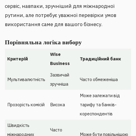
сервіс, навпаки, зручніший для міжнародної
рутини, але потребує уважної перевірки умов
використання саме для вашого бізнесу.
Порівняльна логіка вибору
Wise
Критерій
Традиційний банк
Business
Зазвичай
Мультивалютність
Часто обмеженіша
зручніша
Може залежати від
Прозорість комісій
Висока
тарифу та банків-
кореспондентів
Швидкість
Часто
міжнародних
Може бути повільнішою