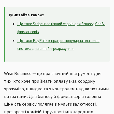
📖 Читайте також:
Що таке Stripe: платіжний сервіс для бізнесу, SaaS і
фрилансерів
Що таке PayPal: як працює популярна платіжна
система для онлайн-розрахунків
Wise Business — це практичний інструмент для
тих, хто хоче приймати оплату з-за кордону
зрозуміло, швидко та з контролем над валютними
витратами. Для бізнесу й фрилансерів головна
цінність сервісу полягає в мультивалютності,
прозорості комісій і зручності міжнародних