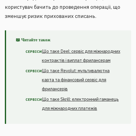
користувач бачить до проведення операції, що
зменшує ризик прихованих списань.
📖 Читайте також
Що таке Deel: сервіс для міжнародних
СЕРВІСИ
контрактів і виплат фрилансерам
Що таке Revolut: мультивалютна
СЕРВІСИ
карта та фінансовий сервіс для
фрилансерів
Що таке Skrill: електронний гаманець
СЕРВІСИ
для міжнародних платежів