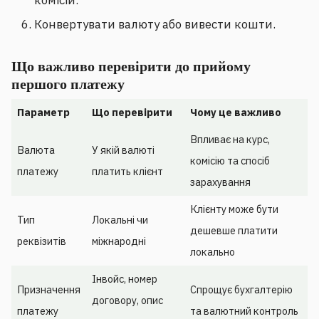
комісій.
Конвертувати валюту або вивести кошти.
Що важливо перевірити до прийому
першого платежу
Параметр
Що перевірити
Чому це важливо
Впливає на курс,
Валюта
У якій валюті
комісію та спосіб
платежу
платить клієнт
зарахування
Клієнту може бути
Тип
Локальні чи
дешевше платити
реквізитів
міжнародні
локально
Інвойс, номер
Призначення
Спрощує бухгалтерію
договору, опис
платежу
та валютний контроль