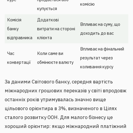
комісію
купується
Комісія
Додаткові
Впливає на суму, що
банку
витрати на стороні
доходить до вас
відправника
клієнта
Впливає на фінальний
Час
Коли саме ви
результат через
конвертації
обмінюєте валюту
коливання курсу
За даними Світового банку, середня вартість
міжнародних грошових переказів у світі впродовж
останніх років утримувалась значно вище
цільового орієнтира в 3%, визначеного в Цілях
сталого розвитку ООН. Для малого бізнесу це
хороший орієнтир: якщо міжнародний платіжний