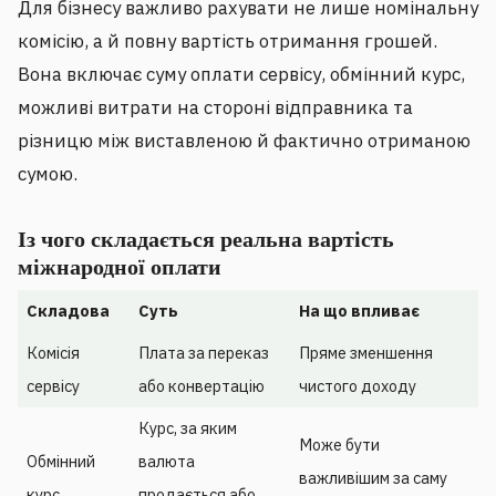
Для бізнесу важливо рахувати не лише номінальну
комісію, а й повну вартість отримання грошей.
Вона включає суму оплати сервісу, обмінний курс,
можливі витрати на стороні відправника та
різницю між виставленою й фактично отриманою
сумою.
Із чого складається реальна вартість
міжнародної оплати
Складова
Суть
На що впливає
Комісія
Плата за переказ
Пряме зменшення
сервісу
або конвертацію
чистого доходу
Курс, за яким
Може бути
Обмінний
валюта
важливішим за саму
курс
продається або