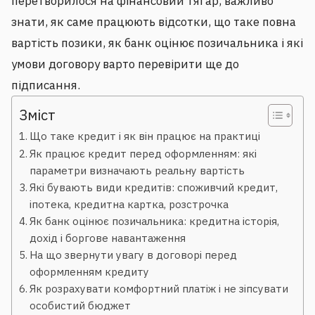
перетворилося на фінансовий тягар, важливо
знати, як саме працюють відсотки, що таке повна
вартість позики, як банк оцінює позичальника і які
умови договору варто перевірити ще до
підписання.
Зміст
Що таке кредит і як він працює на практиці
Як працює кредит перед оформленням: які
параметри визначають реальну вартість
Які бувають види кредитів: споживчий кредит,
іпотека, кредитна картка, розстрочка
Як банк оцінює позичальника: кредитна історія,
дохід і боргове навантаження
На що звернути увагу в договорі перед
оформленням кредиту
Як розрахувати комфортний платіж і не зіпсувати
особистий бюджет