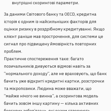
внутрішні скорингові параметри.
За даними Світового банку та OECD, кредитна
історія є одним із найсильніших факторів для
оцінки ризику в роздрібному кредитуванні. Якщо
клієнт раніше мав прострочення, для системи це
сигнал про підвищену ймовірність повторних
проблем.
Практичне спостереження таке: багато
позичальників дивуються відмові навіть за
“нормального доходу”, але не враховують, що банк
бачить уже відкриті кредитні картки, розстрочки
та мікропозики. Людина може вважати, що
“майже нічого не винна”, а скорингова модель
бачить зовсім іншу картину — кілька активних
боргових зобов’язань, які разом створюють