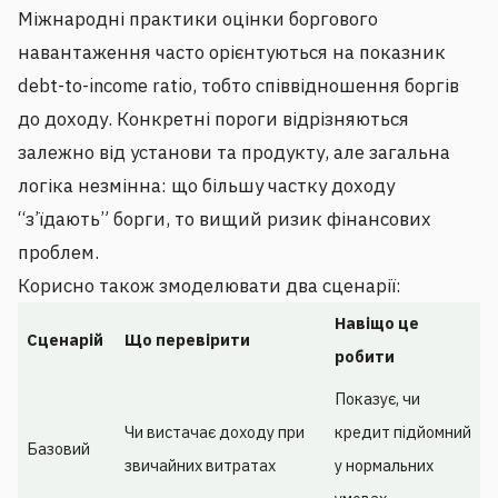
Міжнародні практики оцінки боргового
навантаження часто орієнтуються на показник
debt-to-income ratio, тобто співвідношення боргів
до доходу. Конкретні пороги відрізняються
залежно від установи та продукту, але загальна
логіка незмінна: що більшу частку доходу
“з’їдають” борги, то вищий ризик фінансових
проблем.
Корисно також змоделювати два сценарії:
Навіщо це
Сценарій
Що перевірити
робити
Показує, чи
Чи вистачає доходу при
кредит підйомний
Базовий
звичайних витратах
у нормальних