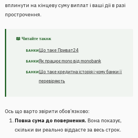
вплинути на кінцеву суму виплат і ваші дії в разі
прострочення.
📖 Читайте також
Що таке Приват24
БАНКИ
Як працює mono від monobank
БАНКИ
Що таке кредитна історія і чому банки її
БАНКИ
перевіряють
Ось що варто звірити обов’язково:
Повна сума до повернення.
Вона показує,
скільки ви реально віддасте за весь строк.