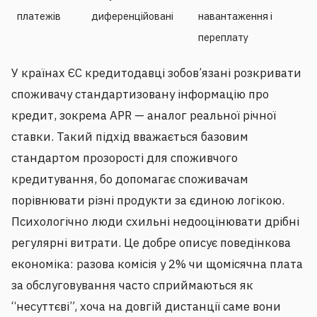
платежів
диференційовані
навантаження і
переплату
У країнах ЄС кредитодавці зобов’язані розкривати
споживачу стандартизовану інформацію про
кредит, зокрема APR — аналог реальної річної
ставки. Такий підхід вважається базовим
стандартом прозорості для споживчого
кредитування, бо допомагає споживачам
порівнювати різні продукти за єдиною логікою.
Психологічно люди схильні недооцінювати дрібні
регулярні витрати. Це добре описує поведінкова
економіка: разова комісія у 2% чи щомісячна плата
за обслуговування часто сприймаються як
“несуттєві”, хоча на довгій дистанції саме вони