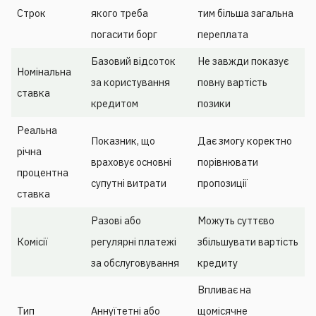
Строк
якого треба
тим більша загальна
погасити борг
переплата
Базовий відсоток
Не завжди показує
Номінальна
за користування
повну вартість
ставка
кредитом
позики
Реальна
Показник, що
Дає змогу коректно
річна
враховує основні
порівнювати
процентна
супутні витрати
пропозиції
ставка
Разові або
Можуть суттєво
Комісії
регулярні платежі
збільшувати вартість
за обслуговування
кредиту
Впливає на
Тип
Аннуїтетні або
щомісячне