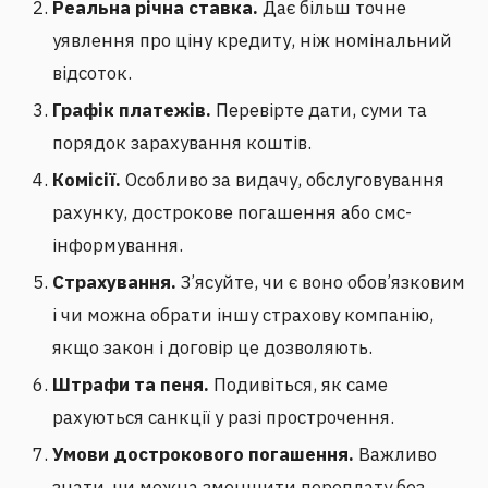
Реальна річна ставка.
Дає більш точне
уявлення про ціну кредиту, ніж номінальний
відсоток.
Графік платежів.
Перевірте дати, суми та
порядок зарахування коштів.
Комісії.
Особливо за видачу, обслуговування
рахунку, дострокове погашення або смс-
інформування.
Страхування.
З’ясуйте, чи є воно обов’язковим
і чи можна обрати іншу страхову компанію,
якщо закон і договір це дозволяють.
Штрафи та пеня.
Подивіться, як саме
рахуються санкції у разі прострочення.
Умови дострокового погашення.
Важливо
знати, чи можна зменшити переплату без