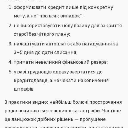
оформлювати кредит лише під конкретну
мету, а не “про всяк випадок”;
не використовувати нову позику для закриття
старої без чіткого плану;
налаштувати автоплатіж або нагадування за
3–5 днів до дати списання;
тримати невеликий фінансовий резерв;
у разі труднощів одразу звертатися до
кредитодавця, а не чекати накопичення
штрафів.
З практики видно: найбільш болючі прострочення
рідко починаються з великої катастрофи. Частіше
це ланцюжок дрібних рішень — пропущене
повідомлення, недооцінена комісія, одна затримка